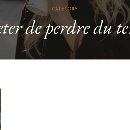
CATEGORY
eter de perdre du t