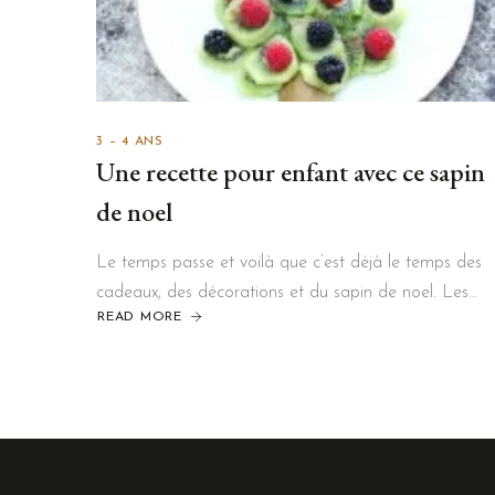
3 – 4 ANS
Une recette pour enfant avec ce sapin
de noel
Le temps passe et voilà que c’est déjà le temps des
cadeaux, des décorations et du sapin de noel. Les…
READ MORE