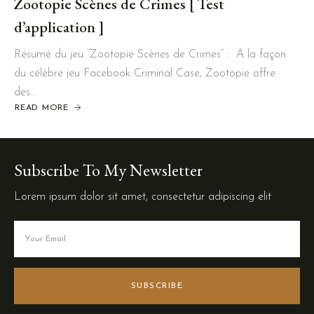
Zootopie Scènes de Crimes [ Test
d’application ]
Résumé du jeu “Zootopie Scènes de Crimes” : A la façon
du célèbre jeu Facebook Criminal Case, Zootopie offre
des…
READ MORE
Subscribe To My Newsletter
Lorem ipsum dolor sit amet, consectetur adipiscing elit
SUBSCRIBE