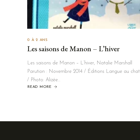
0 À 2 ANS
Les saisons de Manon – L’hiver
Les saisons de Manon – L’hiver, Natalie Marshall
Parution : Novembre 2014 / Éditions Langue au chat
/ Photo: Alizée…
READ MORE