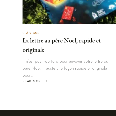
0 À 2 ANS
La lettre au père Noël, rapide et
originale
Il n’est pas trop tard pour envoyer votre lettre au
père Noël. Il existe une façon rapide et originale
pour…
READ MORE