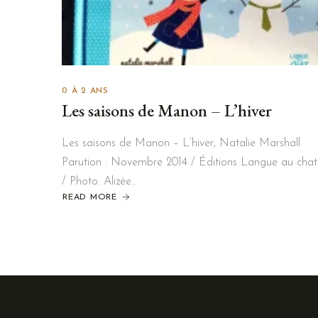
0 À 2 ANS
Les saisons de Manon – L’hiver
Les saisons de Manon – L’hiver, Natalie Marshall
Parution : Novembre 2014 / Éditions Langue au chat
/ Photo: Alizée…
READ MORE