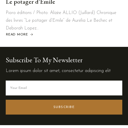
Le potager d’Emile
Pioro éditions / Photo: Alizée ALLIO (Juillard) Chronique
des livres “Le potager d’Emile” de Aurélia Le Bechec et
Deborah Lopez…
READ MORE
Subscribe To My Newsletter
Lorem ipsum dolor sit amet, consectetur adipiscing elit
SUBSCRIBE