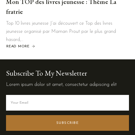
Mon TOP des livres jeunesse : Thème La
fratrie
Top 10 livres jeunesse J’ai découvert ce Top des livres
jeunesse organisé par Maman Prout par le plus grand
hasard,…
READ MORE
Subscribe To My Newsletter
Lorem ipsum dolor sit amet, consectetur adipiscing elit
SUBSCRIBE