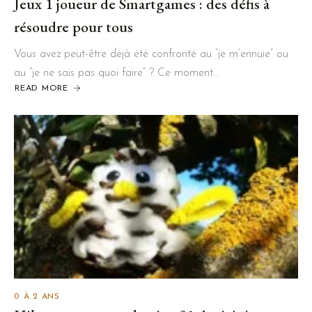
Jeux 1 joueur de Smartgames : des défis à
résoudre pour tous
Vous avez peut-être déjà été confronté au “je m’ennuie” ou
au “je ne sais pas quoi faire” ? Ce moment…
READ MORE
0 À 2 ANS