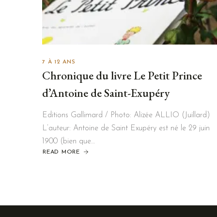
7 À 12 ANS
Chronique du livre Le Petit Prince
d’Antoine de Saint-Exupéry
Editions Gallimard / Photo: Alizée ALLIO (Juillard)
L’auteur: Antoine de Saint Exupéry est né le 29 juin
1900 (bien que…
READ MORE