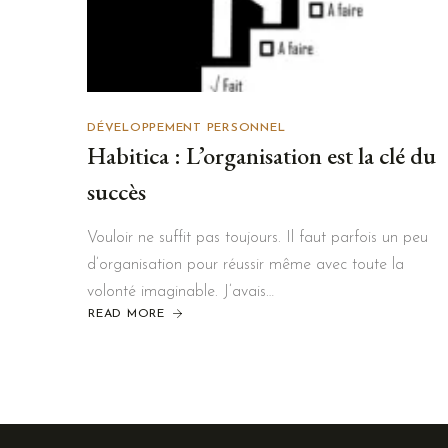
DÉVELOPPEMENT PERSONNEL
Habitica : L’organisation est la clé du
succès
Vouloir ne suffit pas toujours. Il faut parfois un peu
d’organisation pour réussir même avec toute la
volonté imaginable. J’avais…
READ MORE