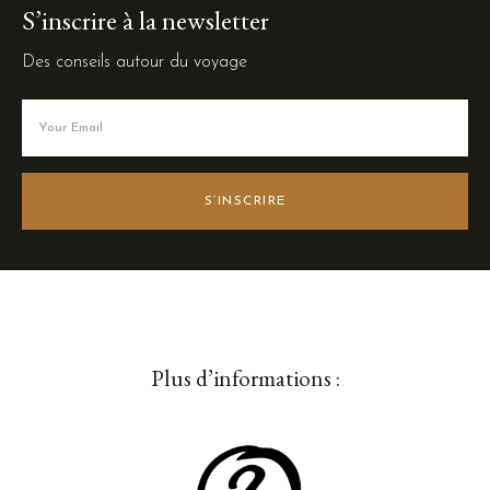
i
S’inscrire à la newsletter
g
Des conseils autour du voyage
a
t
i
o
S’INSCRIRE
n
Plus d’informations :