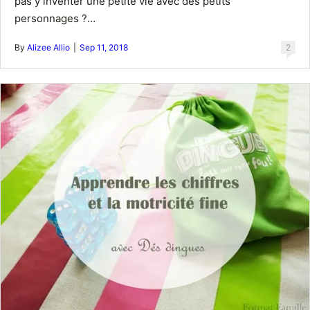
pas y inventer une petite vie avec des petits
personnages ?…
By
Alizee Allio
|
Sep 11, 2018
2