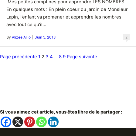
Mes petites comptines pour apprendre LES NOMBRES
En quelques mots : En plein coeur du jardin de Monsieur
Lapin, l’enfant va promener et apprendre les nombres
avec tout ce qu’il…
By
Alizee Allio
|
Juin 5, 2018
2
P
Page précédente
1
2
3
4
…
8
9
Page suivante
o
s
t
s
N
Si vous aimez cet article, vous êtes libre de le partager :
a
v